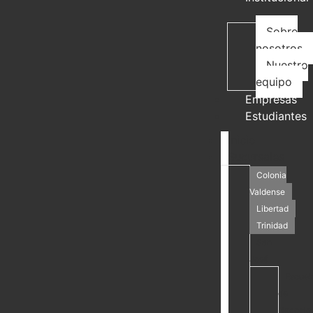
Sobre
nosotros
Nuestro
equipo
Empresas
Estudiantes
Inicio
Sucursales
Colonia
Valdense
Libertad
Trinidad
San
José
Escuel
de
Negocio