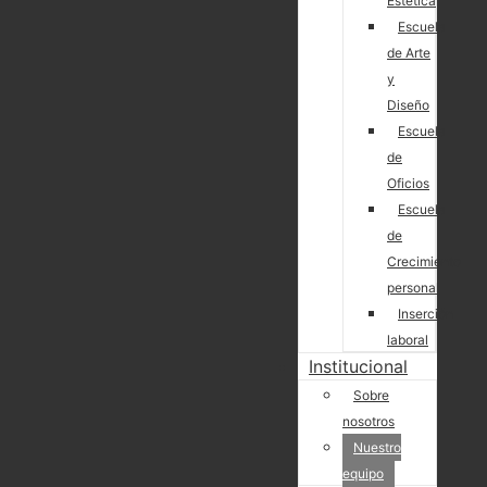
Estética
Escuela
de Arte
y
Diseño
Escuela
de
Oficios
Escuela
de
Crecimiento
personal
Inserción
laboral
Institucional
Sobre
nosotros
Nuestro
equipo