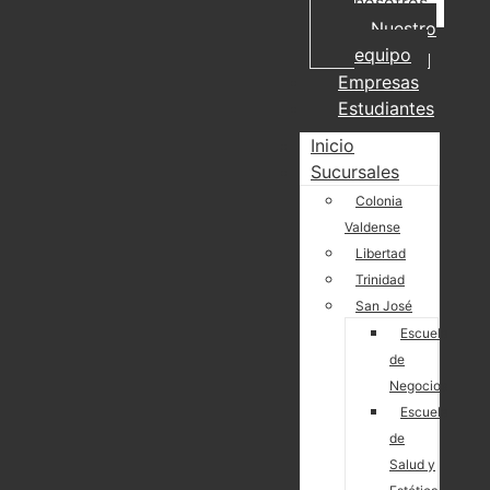
nosotros
Nuestro
equipo
Empresas
Estudiantes
Inicio
Sucursales
Colonia
Valdense
Libertad
Trinidad
San José
Escuela
de
Negocios
Escuela
de
Salud y